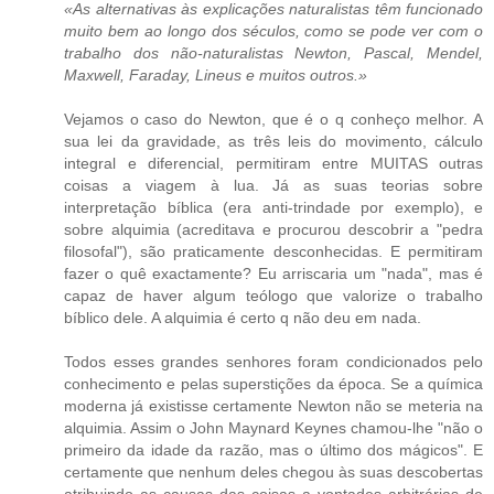
«As alternativas às explicações naturalistas têm funcionado
muito bem ao longo dos séculos, como se pode ver com o
trabalho dos não-naturalistas Newton, Pascal, Mendel,
Maxwell, Faraday, Lineus e muitos outros.»
Vejamos o caso do Newton, que é o q conheço melhor. A
sua lei da gravidade, as três leis do movimento, cálculo
integral e diferencial, permitiram entre MUITAS outras
coisas a viagem à lua. Já as suas teorias sobre
interpretação bíblica (era anti-trindade por exemplo), e
sobre alquimia (acreditava e procurou descobrir a "pedra
filosofal"), são praticamente desconhecidas. E permitiram
fazer o quê exactamente? Eu arriscaria um "nada", mas é
capaz de haver algum teólogo que valorize o trabalho
bíblico dele. A alquimia é certo q não deu em nada.
Todos esses grandes senhores foram condicionados pelo
conhecimento e pelas superstições da época. Se a química
moderna já existisse certamente Newton não se meteria na
alquimia. Assim o John Maynard Keynes chamou-lhe "não o
primeiro da idade da razão, mas o último dos mágicos". E
certamente que nenhum deles chegou às suas descobertas
atribuindo as causas das coisas a vontades arbitrárias de