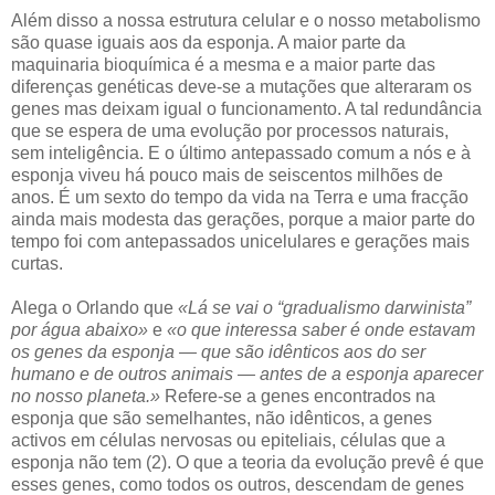
Além disso a nossa estrutura celular e o nosso metabolismo
são quase iguais aos da esponja. A maior parte da
maquinaria bioquímica é a mesma e a maior parte das
diferenças genéticas deve-se a mutações que alteraram os
genes mas deixam igual o funcionamento. A tal redundância
que se espera de uma evolução por processos naturais,
sem inteligência. E o último antepassado comum a nós e à
esponja viveu há pouco mais de seiscentos milhões de
anos. É um sexto do tempo da vida na Terra e uma fracção
ainda mais modesta das gerações, porque a maior parte do
tempo foi com antepassados unicelulares e gerações mais
curtas.
Alega o Orlando que
«Lá se vai o “gradualismo darwinista”
por água abaixo»
e
«o que interessa saber é onde estavam
os genes da esponja — que são idênticos aos do ser
humano e de outros animais — antes de a esponja aparecer
no nosso planeta.»
Refere-se a genes encontrados na
esponja que são semelhantes, não idênticos, a genes
activos em células nervosas ou epiteliais, células que a
esponja não tem (2). O que a teoria da evolução prevê é que
esses genes, como todos os outros, descendam de genes