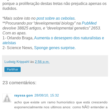
porque a proliferação destas tretas não prejudica apenas os
iludidos.
*
Mais sobre isto no
post sobre as cebolas
.
**
Procurando por “developmental biology” na
PubMed
devolve 38825 artigos, e “developmental genetics” 2653.
Com as apas.
1- Orlando Braga,
Aumenta o desespero dos naturalistas e
ateístas
2- Science News,
Sponge genes surprise.
Ludwig Krippahl
às
2:56 p.m.
Partilhar
23 comentários:
rayssa gon
28/08/10, 15:32
acho que existe um ramo humoristico que está crescendo
exponencialmente nos ultimos anos: como NÃO entender a