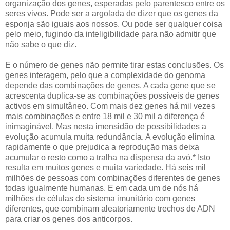
organização dos genes, esperadas pelo parentesco entre os
seres vivos. Pode ser a argolada de dizer que os genes da
esponja são iguais aos nossos. Ou pode ser qualquer coisa
pelo meio, fugindo da inteligibilidade para não admitir que
não sabe o que diz.
E o número de genes não permite tirar estas conclusões. Os
genes interagem, pelo que a complexidade do genoma
depende das combinações de genes. A cada gene que se
acrescenta duplica-se as combinações possíveis de genes
activos em simultâneo. Com mais dez genes há mil vezes
mais combinações e entre 18 mil e 30 mil a diferença é
inimaginável. Mas nesta imensidão de possibilidades a
evolução acumula muita redundância. A evolução elimina
rapidamente o que prejudica a reprodução mas deixa
acumular o resto como a tralha na dispensa da avó.* Isto
resulta em muitos genes e muita variedade. Há seis mil
milhões de pessoas com combinações diferentes de genes
todas igualmente humanas. E em cada um de nós há
milhões de células do sistema imunitário com genes
diferentes, que combinam aleatoriamente trechos de ADN
para criar os genes dos anticorpos.