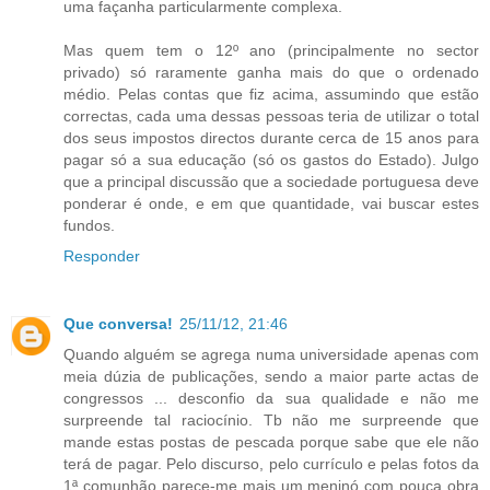
uma façanha particularmente complexa.
Mas quem tem o 12º ano (principalmente no sector
privado) só raramente ganha mais do que o ordenado
médio. Pelas contas que fiz acima, assumindo que estão
correctas, cada uma dessas pessoas teria de utilizar o total
dos seus impostos directos durante cerca de 15 anos para
pagar só a sua educação (só os gastos do Estado). Julgo
que a principal discussão que a sociedade portuguesa deve
ponderar é onde, e em que quantidade, vai buscar estes
fundos.
Responder
Que conversa!
25/11/12, 21:46
Quando alguém se agrega numa universidade apenas com
meia dúzia de publicações, sendo a maior parte actas de
congressos ... desconfio da sua qualidade e não me
surpreende tal raciocínio. Tb não me surpreende que
mande estas postas de pescada porque sabe que ele não
terá de pagar. Pelo discurso, pelo currículo e pelas fotos da
1ª comunhão parece-me mais um meninó com pouca obra