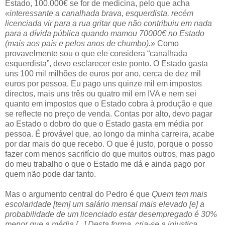
Estado, 100.000€ se for de medicina, pelo que acha
«interessante a canalhada brava, esquerdista, recém
licenciada vir para a rua gritar que não contribuiu em nada
para a dívida pública quando mamou 70000€ no Estado
(mais aos país e pelos anos de chumbo).»
Como
provavelmente sou o que ele considera “canalhada
esquerdista”, devo esclarecer este ponto. O Estado gasta
uns 100 mil milhões de euros por ano, cerca de dez mil
euros por pessoa. Eu pago uns quinze mil em impostos
directos, mais uns três ou quatro mil em IVA e nem sei
quanto em impostos que o Estado cobra à produção e que
se reflecte no preço de venda. Contas por alto, devo pagar
ao Estado o dobro do que o Estado gasta em média por
pessoa. É provável que, ao longo da minha carreira, acabe
por dar mais do que recebo. O que é justo, porque o posso
fazer com menos sacrifício do que muitos outros, mas pago
do meu trabalho o que o Estado me dá e ainda pago por
quem não pode dar tanto.
Mas o argumento central do Pedro é que
Quem tem mais
escolaridade [tem] um salário mensal mais elevado [e] a
probabilidade de um licenciado estar desempregado é 30%
menor que a média [...] Desta forma, cria-se a injustiça