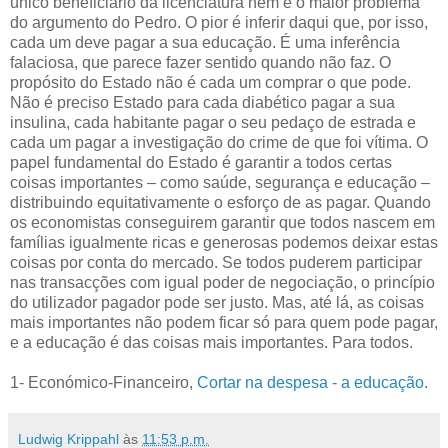
único beneficiário da licenciatura nem é o maior problema
do argumento do Pedro. O pior é inferir daqui que, por isso,
cada um deve pagar a sua educação. É uma inferência
falaciosa, que parece fazer sentido quando não faz. O
propósito do Estado não é cada um comprar o que pode.
Não é preciso Estado para cada diabético pagar a sua
insulina, cada habitante pagar o seu pedaço de estrada e
cada um pagar a investigação do crime de que foi vítima. O
papel fundamental do Estado é garantir a todos certas
coisas importantes – como saúde, segurança e educação –
distribuindo equitativamente o esforço de as pagar. Quando
os economistas conseguirem garantir que todos nascem em
famílias igualmente ricas e generosas podemos deixar estas
coisas por conta do mercado. Se todos puderem participar
nas transacções com igual poder de negociação, o princípio
do utilizador pagador pode ser justo. Mas, até lá, as coisas
mais importantes não podem ficar só para quem pode pagar,
e a educação é das coisas mais importantes. Para todos.
1- Económico-Financeiro,
Cortar na despesa - a educação
.
Ludwig Krippahl
às
11:53 p.m.